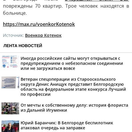
повреждены 70 квартир. Трое человек находятся в
больнице.
https://max.ru/voenkorKotenok
Источник:
Военкор Котенок
ЛЕНТА НОВОСТЕЙ
Иногда российские сайты могут открываться с
предупреждением о небезопасном соединении
или не загружаться вовсе
Ветеран спецоперации из Старооскольского
округа Денис Анищук представит Белгородскую
область на федеральном этапе конкурса Лучший
по профессии
От мечты к собственному делу: история флориста
из Дальней Игуменки
Юрий Баранчик: В Белгороде беспилотник
атаковал очередь на заправке