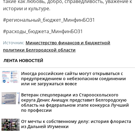
такие как любовь, добро, справедливость, уважение к
истории и культуре.
#региональный_бюджет_МинфинБО31
#расходы_бюджета_МинфинБО31
Источник:
Министерство финансов и бюджетной
политики Белгородской области
ЛЕНТА НОВОСТЕЙ
Иногда российские сайты могут открываться с
предупреждением о небезопасном соединении
или не загружаться вовсе
Ветеран спецоперации из Старооскольского
округа Денис Анищук представит Белгородскую
область на федеральном этапе конкурса Лучший
по профессии
От мечты к собственному делу: история флориста
из Дальней Игуменки